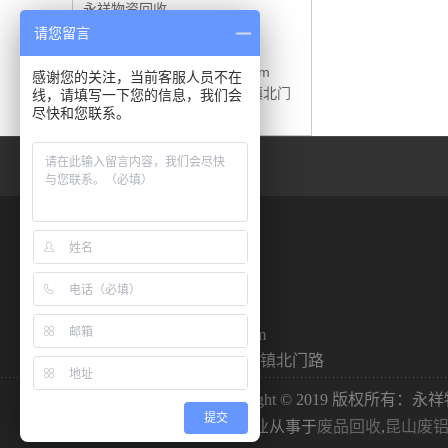
永祥物资回收
联系人：杏先生
请您留言
手 机：15190180760
邮 箱：766122514@qq.com
感谢您的关注，当前客服人员不在
地 址：江苏省昆山市玉山镇北门
线，请填写一下您的信息，我们会
尽快和您联系。
路
永祥物资回收
联系人：杏先生
手 机：15190180760
邮 箱：766122514@qq.com
地 址：江苏省昆山市玉山镇北门路
Copyright © 2019 版权所有
提交
永祥物资回收 专业从事于
废品回收
,
昆山废