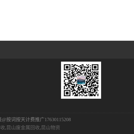
@按词按天计费推广17630115208
回收
,
昆山废金属回收
,
昆山物资