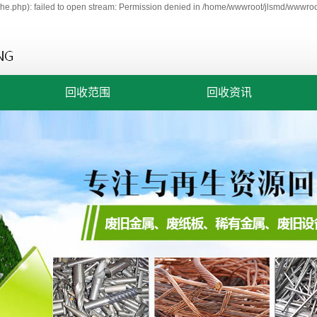
e.php): failed to open stream: Permission denied in /home/wwwroot/jlsmd/wwwroot
回收范围
回收资讯