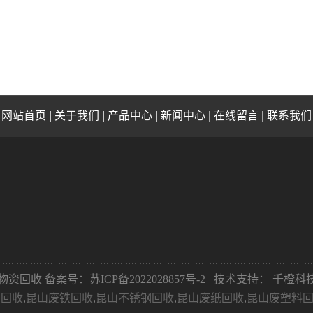
网站首页
|
关于我们
|
产品中心
|
新闻中心
|
在线留言
|
联系我们
：永祥物资回收 备案号：
苏ICP备2022028857号-2
技术支持：
千橙科技
铝回收
,
昆山废铁回收
,
昆山不锈钢回收
,
昆山废纸回收
,
昆山废塑料