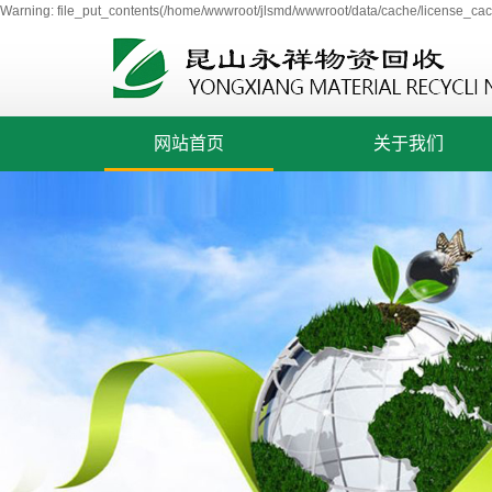
Warning: file_put_contents(/home/wwwroot/jlsmd/wwwroot/data/cache/license_cach
网站首页
关于我们