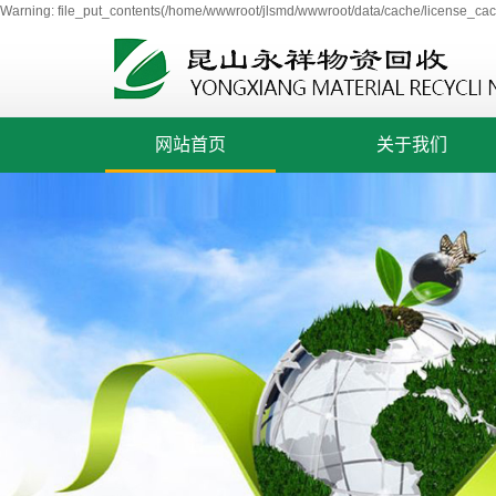
Warning: file_put_contents(/home/wwwroot/jlsmd/wwwroot/data/cache/license_cach
网站首页
关于我们