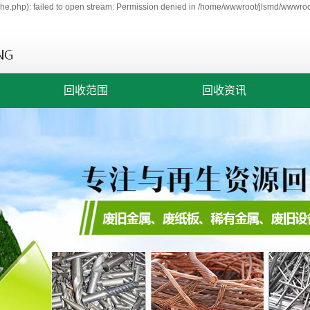
e.php): failed to open stream: Permission denied in /home/wwwroot/jlsmd/wwwroot
回收范围
回收资讯