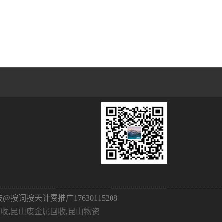
@按词按天计费推广17630115208
回收
,
昆山废金属回收
,
昆山物资