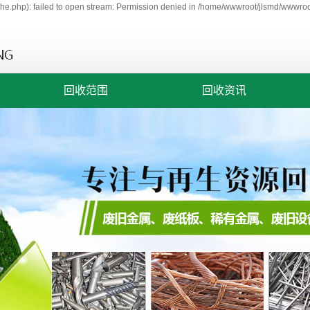
e.php): failed to open stream: Permission denied in /home/wwwroot/jlsmd/wwwroot
回收范围
回收资讯