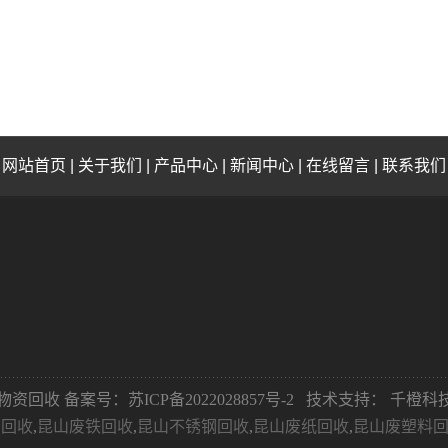
网站首页
|
关于我们
|
产品中心
|
新闻中心
|
在线留言
|
联系我们
：永祥物资回收 备案号：
苏ICP备2022028857号-2
技术支持：
千橙科技
铝回收
,
昆山废铁回收
,
昆山不锈钢回收
,
昆山废纸回收
,
昆山废塑料