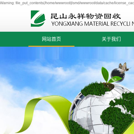
Warning: file_put_contents(/home/wwwroot/jlsmd/wwwroot/data/cache/license_cach
网站首页
关于我们