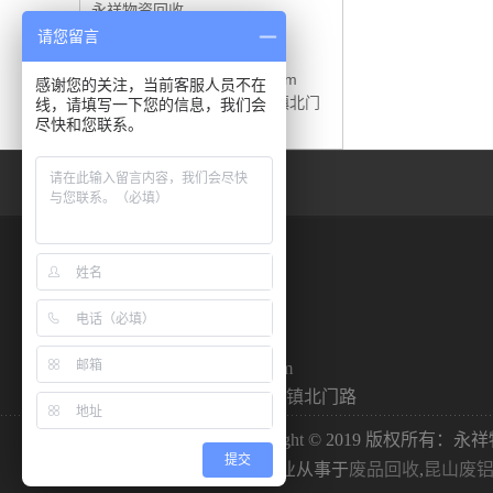
永祥物资回收
联系人：杏先生
请您留言
手 机：15190180760
邮 箱：766122514@qq.com
感谢您的关注，当前客服人员不在
地 址：江苏省昆山市玉山镇北门
线，请填写一下您的信息，我们会
尽快和您联系。
路
永祥物资回收
联系人：杏先生
手 机：15190180760
邮 箱：766122514@qq.com
地 址：江苏省昆山市玉山镇北门路
Copyright © 2019 版权所有
提交
永祥物资回收 专业从事于
废品回收
,
昆山废