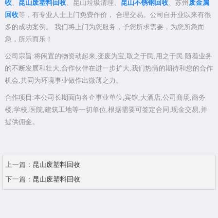
收
、
昆山废塑料回收
、昆山垃圾清理、
昆山不锈钢回收
、苏州
废金属
回收
等，有专业人士上门免费作价， 合理交易。公司自开业以来有很
多的成功案例。 我们将上门为您服务，予您所求需要，为您所急而
急，所乐而乐！
公司宗旨:将闲置的物资动起来,变废为宝,取之于民,用之于民.随着业务
的不断发展和壮大,合作伙伴在进一步扩大,我们热情的期待和您的合作
机会,共同为环境事业做作出微薄之力。
合作项目:本公司长期面向各企事业单位,宾馆,大酒店,公司商场,商务
楼,学校,医院,建筑工地等一切单位,根据需要可签定合同,现金交易,并
提供佣金。
上一篇：
昆山废塑料回收
下一篇：
昆山废塑料回收