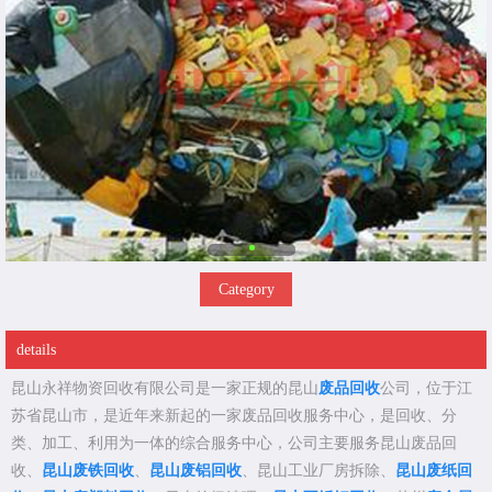
Category
details
昆山永祥物资回收有限公司是一家正规的昆山
废品回收
公司，位于江
苏省昆山市，是近年来新起的一家废品回收服务中心，是回收、分
类、加工、利用为一体的综合服务中心，公司主要服务昆山废品回
收、
昆山废铁回收
、
昆山废铝回收
、昆山工业厂房拆除、
昆山废纸回