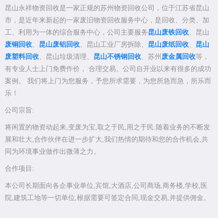
昆山永祥物资回收是一家正规的苏州物资回收公司，位于江苏省昆山
市，是近年来新起的一家废旧物资回收服务中心，是回收、分类、加
工、利用为一体的综合服务中心，公司主要服务
昆山废铁回收
、昆山
废铜回收
、
昆山废铝回收
、昆山工业厂房拆除、
昆山废纸回收
、
昆山
废塑料回收
、昆山垃圾清理、
昆山不锈钢回收
、苏州
废金属回收
等，
有专业人士上门免费作价， 合理交易。公司自开业以来有很多的成功
案例。 我们将上门为您服务，予您所求需要，为您所急而急，所乐而
乐！
公司宗旨:
将闲置的物资动起来,变废为宝,取之于民,用之于民.随着业务的不断发
展和壮大,合作伙伴在进一步扩大,我们热情的期待和您的合作机会,共
同为环境事业做作出微薄之力。
合作项目:
本公司长期面向各企事业单位,宾馆,大酒店,公司商场,商务楼,学校,医
院,建筑工地等一切单位,根据需要可签定合同,现金交易,并提供佣金。